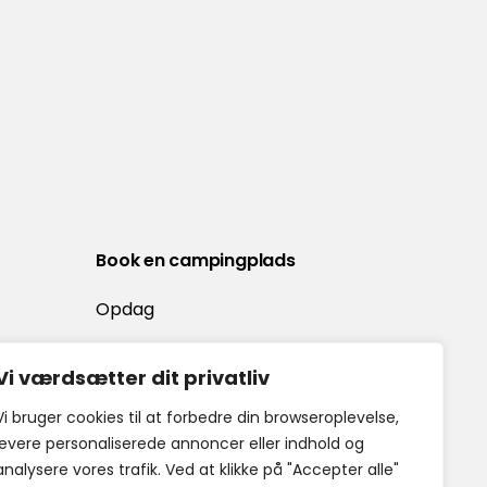
Book en campingplads
Opdag
s
Vi værdsætter dit privatliv
Vi bruger cookies til at forbedre din browseroplevelse,
levere personaliserede annoncer eller indhold og
analysere vores trafik. Ved at klikke på "Accepter alle"