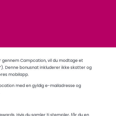
er gennem Campcation, vil du modtage et
t”). Denne bonusnat inkluderer ikke skatter og
vores mobilapp.
ampcation med en gyldig e-mailadresse og
.
wards. Hvis du samler ti stempler, får du en