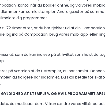
cation-konto, når du booker online, og via vores mobilapp,
edlemmer kan samle stempler. Andre gæster på samme bo
 tilmeldte dig programmet.
op til 72 timer efter, at du har tjekket ud af din Campcatio
e log ind på Campcation, brug vores mobilapp, eller ring 
 bonusnat, som du kan indløse på et hvilket som helst d
pp.
ret på værdien af de ti stempler, du har samlet. Denne
empler, du tidligere har indsamlet. Du skal betale for skatt
.
GYLDIGHED AF STEMPLER, OG HVIS PROGRAMMET AFS
dato, du modtager dem. Vi kan ændre vores vilkår og betin