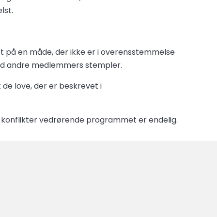
lst.
met på en måde, der ikke er i overensstemmelse
 med andre medlemmers stempler.
 love, der er beskrevet i
r konflikter vedrørende programmet er endelig.