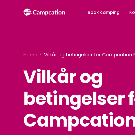
Book camping
Ko
Home
Vilkår og betingelser for Campcation
Vilkår og
betingelser 
Campcatio