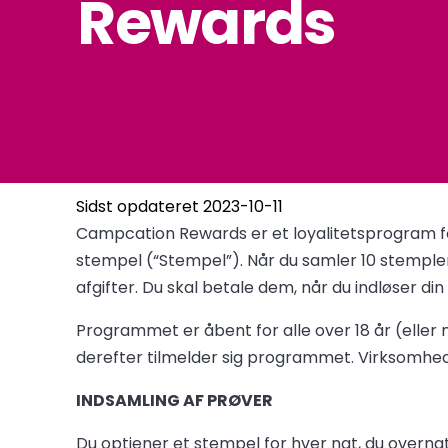
Rewards
Sidst opdateret 2023-10-11
Campcation Rewards er et loyalitetsprogram 
stempel (“Stempel”). Når du samler 10 stempler 
afgifter. Du skal betale dem, når du indløser di
Programmet er åbent for alle over 18 år (eller
derefter tilmelder sig programmet. Virksomheder
INDSAMLING AF PRØVER
Du optjener et stempel for hver nat, du overna