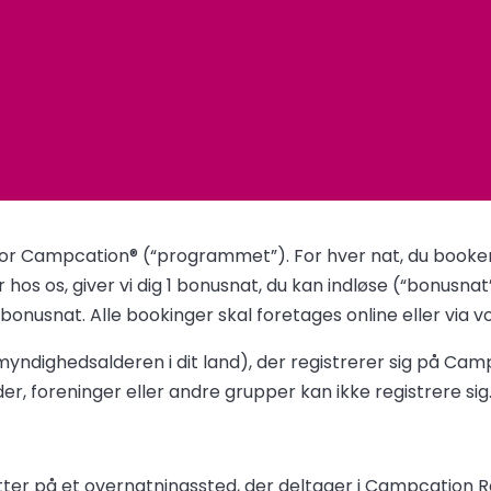
for Campcation® (“programmet”). For hver nat, du book
hos os, giver vi dig 1 bonusnat, du kan indløse (“bonusna
n bonusnat. Alle bookinger skal foretages online eller via 
 myndighedsalderen i dit land), der registrerer sig på C
, foreninger eller andre grupper kan ikke registrere sig
tter på et overnatningssted, der deltager i Campcation Re