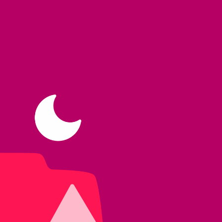
ska
)
Bokmål
)