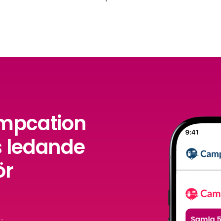
ampcation
 ledande
ör