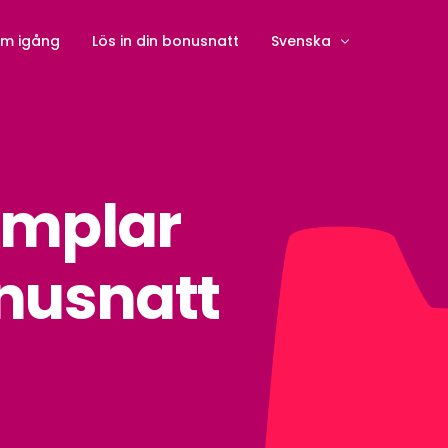
m igång
Lös in din bonusnatt
Svenska
English
(
Engelska
)
Deutsch
(
Tyska
)
ämplar
Dansk
(
Danska
)
Nederlands
(
Nederländ
onusnatt
Suomi
(
Finska
)
Norsk bokmål
(
Norskt 
Español
(
Spanska
)