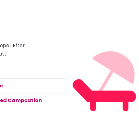
mpel. Efter
tt.
or
 med Campcation